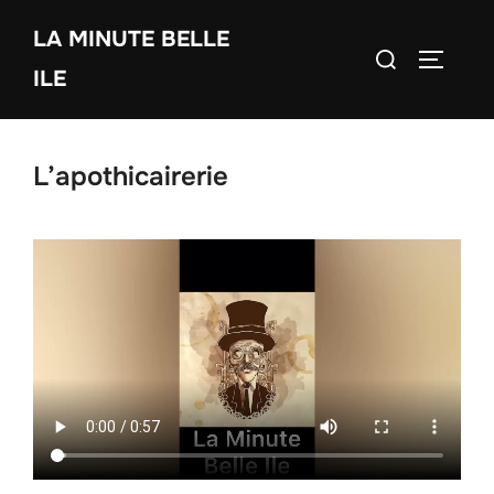
Aller
LA MINUTE BELLE
au
Rechercher :
PERMUT
contenu
ILE
L’apothicairerie