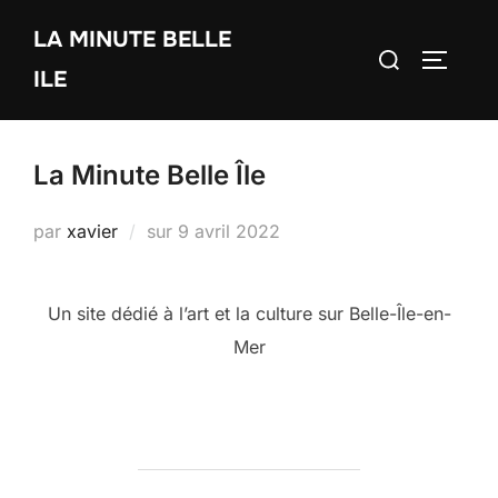
Aller
LA MINUTE BELLE
au
Rechercher :
PERMUT
contenu
ILE
La Minute Belle Île
Publié
par
xavier
sur
9 avril 2022
le
Un site dédié à l’art et la culture sur Belle-Île-en-
Mer