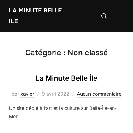
Aller
LA MINUTE BELLE
au
Rechercher :
PERMUT
contenu
ILE
Catégorie :
Non classé
La Minute Belle Île
Publié
par
xavier
9 avril 2022
Aucun commentaire
le
Un site dédié à l’art et la culture sur Belle-Île-en-
Mer